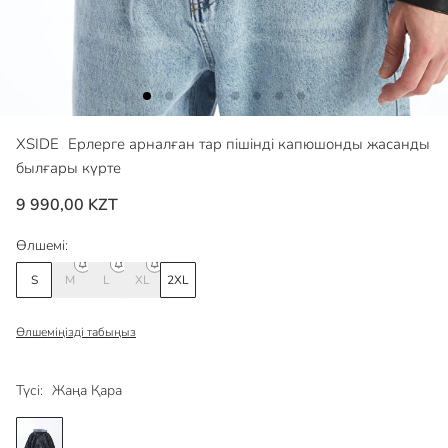
XSIDE
Ерлерге арналған тар пішінді капюшонды жасанды
былғары күрте
9 990,00 KZT
Өлшемі:
S
M
L
XL
2XL
Өлшеміңізді табыңыз
Түсі:
Жаңа Қара