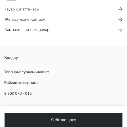
Тауар сипаттамасы​​​​​
Жеткізу және Қайтару
Кампаниялар / акциялар
дөңгелек жағалы және қысқа жеңді ерлерге арналған футболка,
Қолдау
100% мақта трикотаж матасынан жасалған ол стандартты пішімге
ие
Тапсырыс туралы мәлімет
Байланыс формасы
8 800 070 4015
Негізгі Мата:
Шығу елі:
Сатушы:
КӨМЕК
Бренд:
жыныс:
Себетке қосу
Қондырма:
Жиі қойылатын сұрақтар