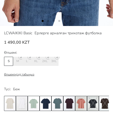
LCWAIKIKI Basic
Ерлерге арналған трикотаж футболка
1 490,00 KZT
Өлшемі:
S
M
L
XL
2XL
3XL
Өлшеміңізді табыңыз
Түсі:
Беж