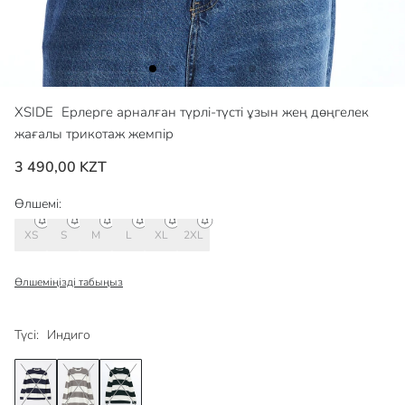
XSIDE
Ерлерге арналған түрлі-түсті ұзын жең дөңгелек
жағалы трикотаж жемпір
3 490,00 KZT
Өлшемі:
XS
S
M
L
XL
2XL
Өлшеміңізді табыңыз
Түсі:
Индиго