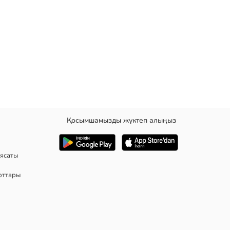
Қосымшамызды жүктеп алыңыз
ясаты
рттары