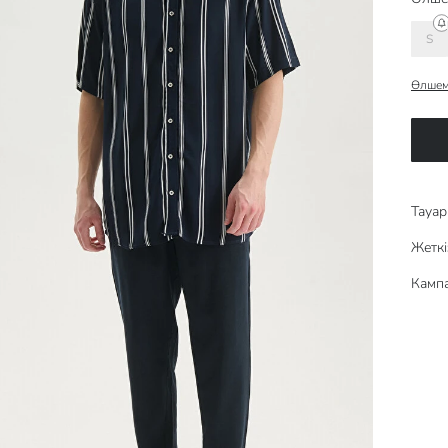
S
Өлшем
Тауар 
Жеткі
Кампа