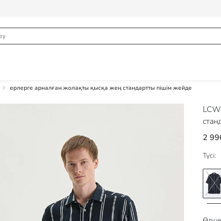
ерлерге арналған жолақты қысқа жең стандартты пішім жейде
LCW 
стан
2 99
Түсі:
Өлше