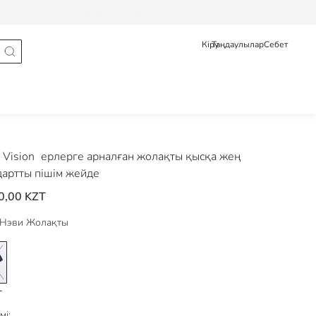
Тапсырыс туралы мәлімет
Pусский
Қазақ
Кіру
Таңдаулылар
Себет
Vision
ерлерге арналған жолақты қысқа жең
дартты пішім жейде
0,00 KZT
Нэви Жолақты
мі: