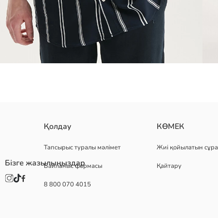
қысқа жеңді ерлер жейдесі, стандартты пішім. жейдеде жағалы мо
Қолдау
КӨМЕК
Тапсырыс туралы мәлімет
Жиі қойылатын сұра
Бізге жазылыңыздар
Байланыс формасы
Қайтару
Негізгі Мата:
Шығу елі:
8 800 070 4015
Сатушы:
Бренд:
жыныс:
Қондырма: