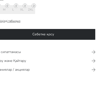
M
L
XL
2XL
іңізді табыңыз
Себетке қосу
сипаттамасы​​​​​
зу және Қайтару
ниялар / акциялар