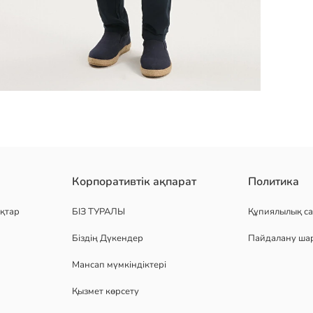
йын және тік жолақты дизайн бар.
Корпоративтік ақпарат
Политика
қтар
БІЗ ТУРАЛЫ
Құпиялылық са
Біздің Дүкендер
Пайдалану ша
Мансап мүмкіндіктері
Қызмет көрсету