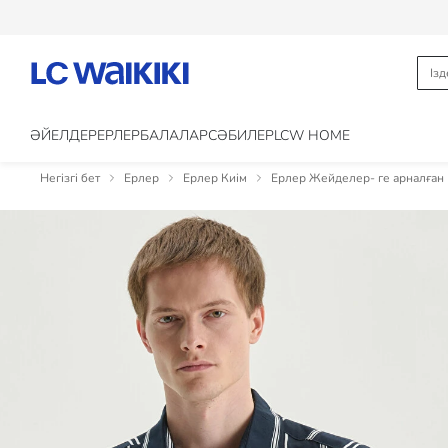
ӘЙЕЛДЕР
ЕРЛЕР
БАЛАЛАР
CӘБИЛЕР
LCW HOME
Негізгі бет
Ерлер
Ерлер Киім
Ерлер Жейделер- ге арналған