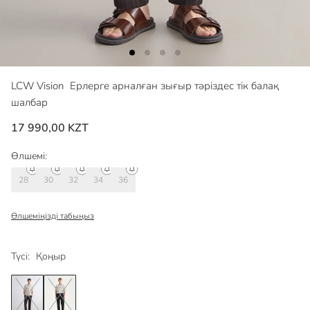
LCW Vision
Ерлерге арналған зығыр тәріздес тік балақ
шалбар
17 990,00 KZT
Өлшемі:
28
30
32
34
36
Өлшеміңізді табыңыз
Түсі:
Қоңыр