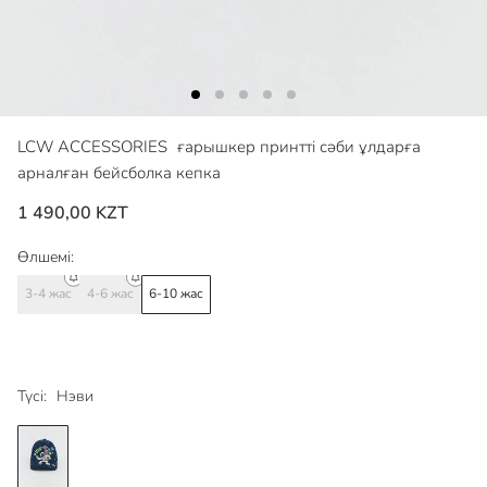
LCW ACCESSORIES
ғарышкер принтті сәби ұлдарға
арналған бейсболка кепка
1 490,00 KZT
Өлшемі:
3-4 жас
4-6 жас
6-10 жас
Түсі:
Нэви