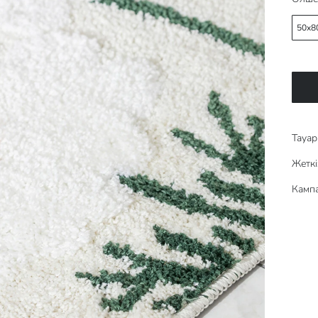
50x8
Тауар 
Жеткі
Кампа