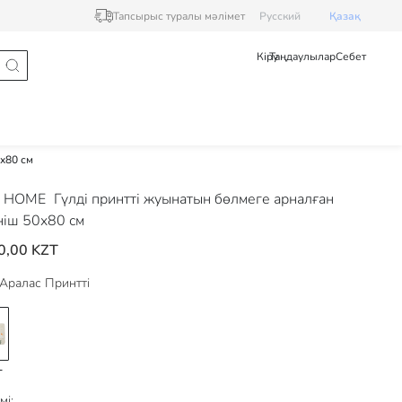
Тапсырыс туралы мәлімет
Pусский
Қазақ
Кіру
Таңдаулылар
Себет
x80 см
 HOME
Гүлді принтті жуынатын бөлмеге арналған
ніш 50x80 см
0,00 KZT
Аралас Принтті
мі: