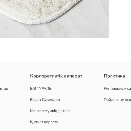
рімен, бедерлі бетімен және тікбұрышты пішінімен
Корпоративтік ақпарат
Политика
қтар
БІЗ ТУРАЛЫ
Құпиялылық са
Біздің Дүкендер
Пайдалану ша
Мансап мүмкіндіктері
Қызмет көрсету