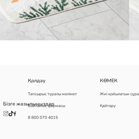
үйге арналған әмбебап жуынатын бөлме төсенішi, түймедақ өрнекте
Қолдау
КӨМЕК
Негізгі Мата:
Шығу елі:
Тапсырыс туралы мәлімет
Жиі қойылатын сұра
Сатушы:
Бізге жазылыңыздар
Байланыс формасы
Қайтару
Бренд:
жыныс:
8 800 070 4015
Мата:
Үлгі:
Өнім мөлшері:
жинақ: