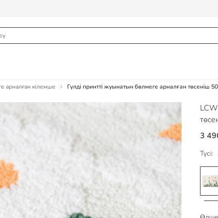
е арналған кілемше
Гүлді принтті жуынатын бөлмеге арналған төсеніш 50
LCW
төсе
3 49
Түсі:
Өлше