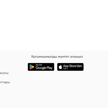
Қосымшамызды жүктеп алыңыз
ясаты
рттары