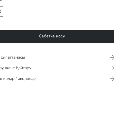
0
Себетке қосу
сипаттамасы​​​​​
зу және Қайтару
ниялар / акциялар