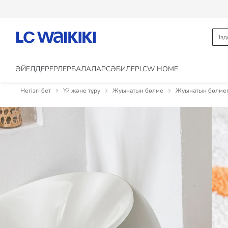
ӘЙЕЛДЕР
ЕРЛЕР
БАЛАЛАР
CӘБИЛЕР
LCW HOME
Негізгі бет
Үй және тұру
Жуынатын бөлме
Жуынатын бөлмег