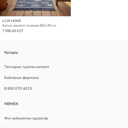
LCW HOME
балық өрнекті кілемше 80x140 см
7 990,00 KZT
Қолдау
Тапсырыс туралы мәлімет
Байланыс формасы
8 800 070 4015
КӨМЕК
Жиі қойылатын сұрақтар