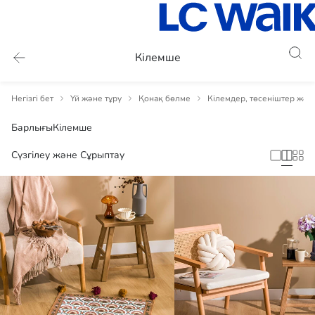
Кілемше
Негізгі бет
Үй және тұру
Қонақ бөлме
Кілемдер, төсеніштер жән
Барлығы
Кілемше
Сүзгілеу және Сұрыптау