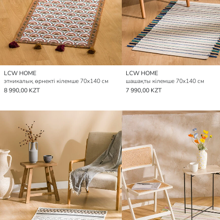
LCW HOME
LCW HOME
этникалық өрнекті кілемше 70x140 см
шашақты кілемше 70x140 см
8 990,00 KZT
7 990,00 KZT