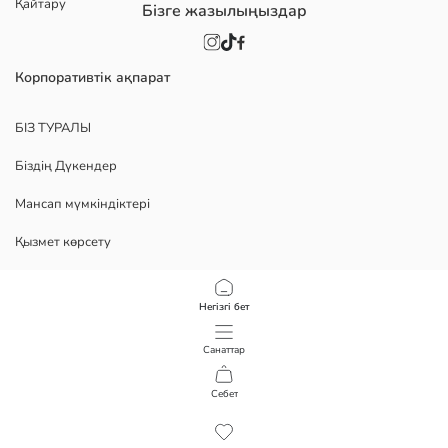
Қайтару
Бізге жазылыңыздар
Корпоративтік ақпарат
БІЗ ТУРАЛЫ
Біздің Дүкендер
Мансап мүмкіндіктері
Қызмет көрсету
Политика
Негізгі бет
Құпиялылық саясаты
Санаттар
Пайдалану шарттары
Себет
1
/
7
Қосымшамызды жүктеп алыңыз