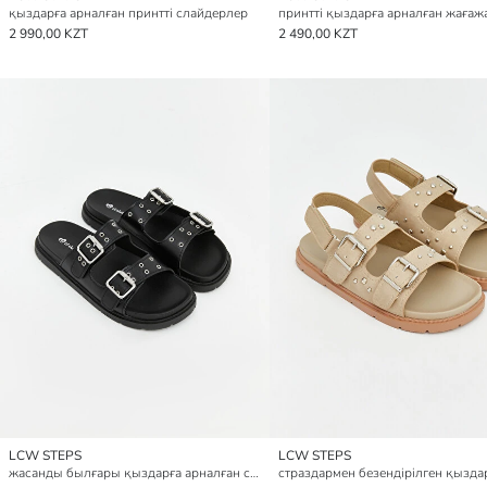
қыздарға арналған принтті слайдерлер
2 990,00 KZT
2 490,00 KZT
LCW STEPS
LCW STEPS
жасанды былғары қыздарға арналған слайдерлер