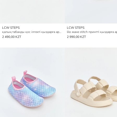
LCW STEPS
LCW STEPS
қалың табанды қос ілгекті қыздарға арналған слайдерлер
2 490,00 KZT
2 990,00 KZT