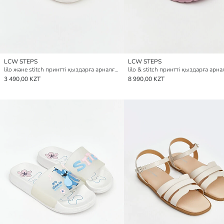
LCW STEPS
LCW STEPS
lilo және stitch принтті қыздарға арналған жағажай сандалі
3 490,00 KZT
8 990,00 KZT