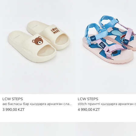
LCW STEPS
LCW STEPS
аю баспасы бар қыздарға арналған слайдер
3 990,00 KZT
4 990,00 KZT