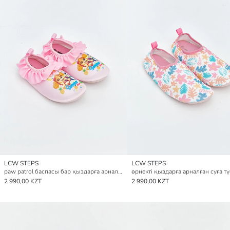
LCW STEPS
LCW STEPS
paw patrol баспасы бар қыздарға арналған суға түсуге арналған аяқ киім
2 990,00 KZT
2 990,00 KZT