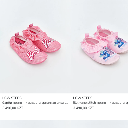
LCW STEPS
LCW STEPS
барби принтті қыздарға арналған аква аяқ киім
3 490,00 KZT
3 490,00 KZT