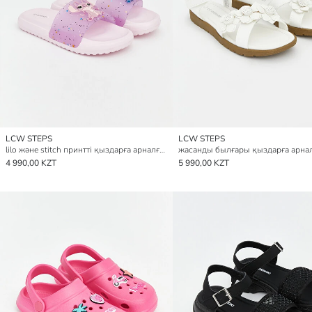
LCW STEPS
LCW STEPS
lilo және stitch принтті қыздарға арналған слайдерлер
4 990,00 KZT
5 990,00 KZT