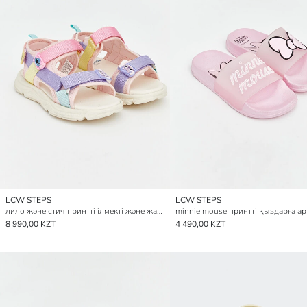
LCW STEPS
LCW STEPS
лило және стич принтті ілмекті және жапсырмалы қыздарға арналған сандалдар
8 990,00 KZT
4 490,00 KZT