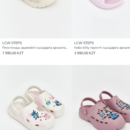
LCW STEPS
LCW STEPS
Ринстонды әшекейлі қыздарға арналған сандалдар
7 990,00 KZT
3 990,00 KZT