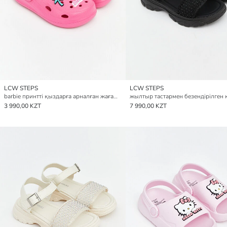
LCW STEPS
LCW STEPS
barbie принтті қыздарға арналған жағажай сандалдары
3 990,00 KZT
7 990,00 KZT