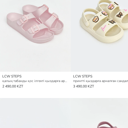
LCW STEPS
LCW STEPS
қалың табанды қос ілгекті қыздарға арналған слайдерлер
принтті қыздарға арналған санда
2 490,00 KZT
3 490,00 KZT