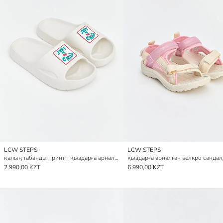
LCW STEPS
LCW STEPS
қалың табанды принтті қыздарға арналған слайдер
қыздарға арналған велкро санда
2 990,00 KZT
6 990,00 KZT