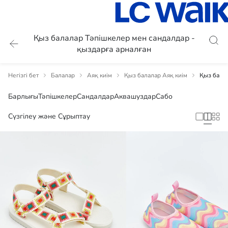
Қыз балалар Тәпішкелер мен сандалдар -
қыздарға арналған
Негізгі бет
Балалар
Аяқ киім
Қыз балалар Аяқ киім
Қыз бала
Барлығы
Тәпішкелер
Сандалдар
Аквашуздар
Сабо
Сүзгілеу және Сұрыптау