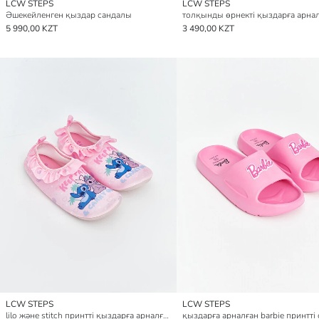
LCW STEPS
LCW STEPS
Әшекейленген қыздар сандалы
5 990,00 KZT
3 490,00 KZT
LCW STEPS
LCW STEPS
lilo және stitch принтті қыздарға арналған суға түсуге арналған аяқ киім