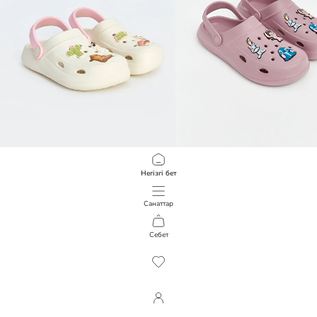
LCW STEPS
LCW STEPS
Негізгі бет
аксессуарлы қыздарға арналған сандал
2 990,00 KZT
2 990,00 KZT
Санаттар
Себет
1
/
133