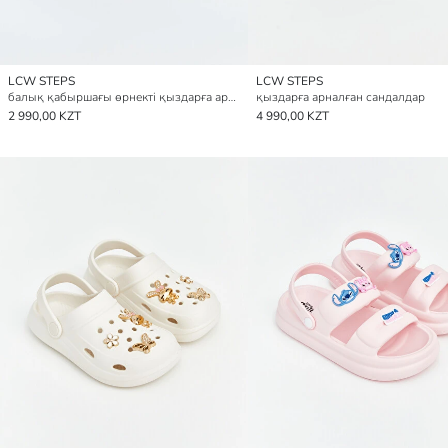
LCW STEPS
LCW STEPS
балық қабыршағы өрнекті қыздарға арналған аква аяқ киім
қыздарға арналған сандалдар
2 990,00 KZT
4 990,00 KZT