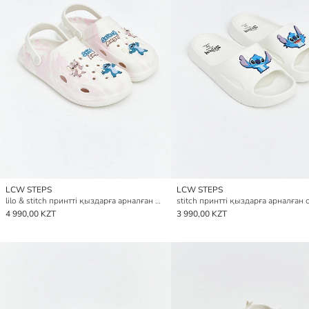
LCW STEPS
LCW STEPS
lilo & stitch принтті қыздарға арналған жағажайлық сандал
4 990,00 KZT
3 990,00 KZT