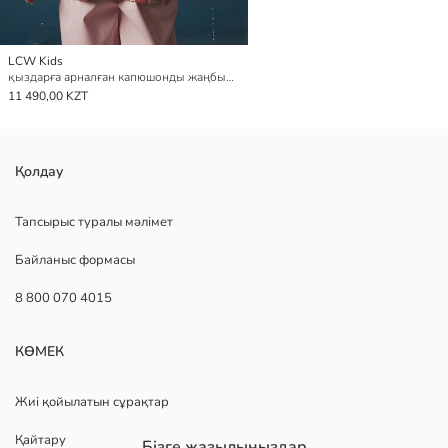
LCW Kids
қыздарға арналған капюшонды жаңбырға арналған күрте
11 490,00 KZT
Қолдау
Тапсырыс туралы мәлімет
Байланыс формасы
8 800 070 4015
КӨМЕК
Жиі қойылатын сұрақтар
Қайтару
Бізге жазылыңыздар