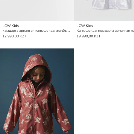
LCW Kids
LCW Kids
қыздарға арналған капюшонды жаңбырға арналған күрте
12 990,00 KZT
19 990,00 KZT