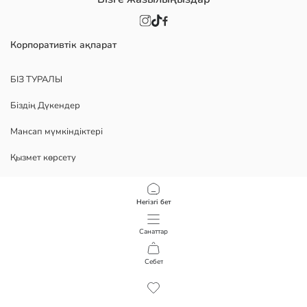
Корпоративтік ақпарат
БІЗ ТУРАЛЫ
Біздің Дүкендер
Мансап мүмкіндіктері
Қызмет көрсету
Политика
Негізгі бет
Құпиялылық саясаты
Санаттар
Пайдалану шарттары
Себет
1
/
7
Қосымшамызды жүктеп алыңыз