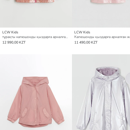
LCW Kids
LCW Kids
тұрақты капюшонды қыздарға арналған жаңбыр жамылғысы
12 990,00 KZT
11 490,00 KZT