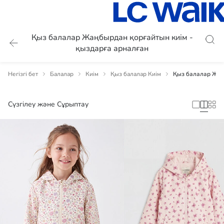
Қыз балалар Жаңбырдан қорғайтын киім -
қыздарға арналған
Негізгі бет
Балалар
Киім
Қыз балалар Киім
Қыз балалар Жаң
Сүзгілеу және Сұрыптау