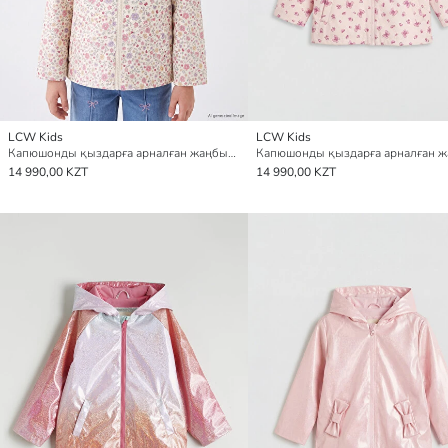
LCW Kids
LCW Kids
Капюшонды қыздарға арналған жаңбырдан қорғайтын жамылғы
14 990,00 KZT
14 990,00 KZT