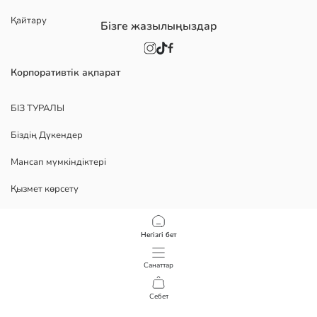
Қайтару
Бізге жазылыңыздар
Корпоративтік ақпарат
БІЗ ТУРАЛЫ
Біздің Дүкендер
Мансап мүмкіндіктері
Қызмет көрсету
Политика
Негізгі бет
Құпиялылық саясаты
Санаттар
Пайдалану шарттары
Себет
1
/
5
Қосымшамызды жүктеп алыңыз