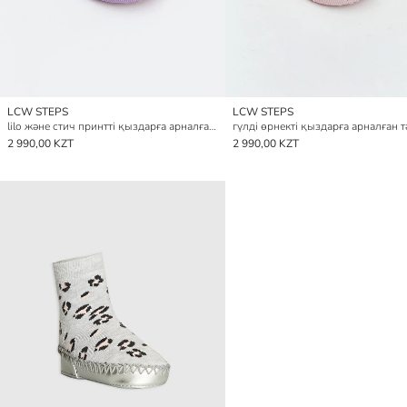
LCW STEPS
LCW STEPS
lilo және стич принтті қыздарға арналған тәпішке етікшелер
2 990,00 KZT
2 990,00 KZT