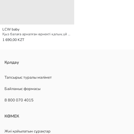
LCW baby
Қыз балаға арналған өрнекті қалың үй киіміне арналған шұлықтар
1 690,00 KZT
Қолдау
Тапсырыс туралы мәлімет
Байланыс формасы
8 800 070 4015
КӨМЕК
Жиі қойылатын сұрақтар