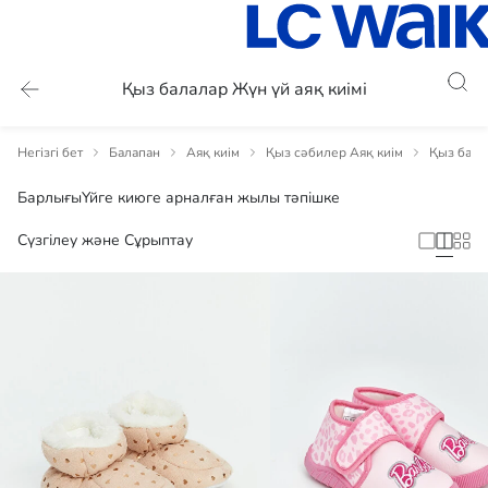
Қыз балалар Жүн үй аяқ киімі
Негізгі бет
Балапан
Аяқ киім
Қыз сәбилер Аяқ киім
Қыз бала
Барлығы
Үйге киюге арналған жылы тәпішке
Сүзгілеу және Сұрыптау