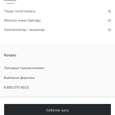
Тауар сипаттамасы​​​​​
Жеткізу және Қайтару
Кампаниялар / акциялар
жұмсақ сусынға арналған стақанда сабанмен дизайн бар.
Қолдау
Негізгі Мата:
Шығу елі:
Тапсырыс туралы мәлімет
Сатушы:
Байланыс формасы
Бренд:
жыныс:
8 800 070 4015
Үлгі:
Роялти:
КӨМЕК
Себетке қосу
Жиі қойылатын сұрақтар