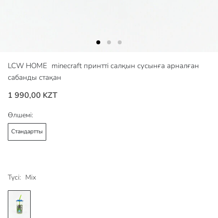
LCW HOME
minecraft принтті салқын сусынға арналған
сабанды стақан
1 990,00 KZT
Өлшемі:
Стандартты
Түсі:
Mix