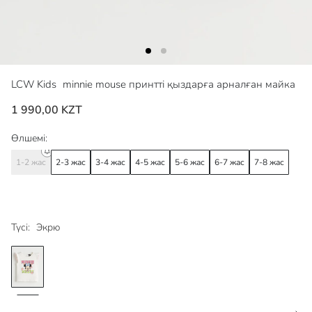
LCW Kids
minnie mouse принтті қыздарға арналған майка
1 990,00 KZT
Өлшемі:
1-2 жас
2-3 жас
3-4 жас
4-5 жас
5-6 жас
6-7 жас
7-8 жас
Түсі:
Экрю