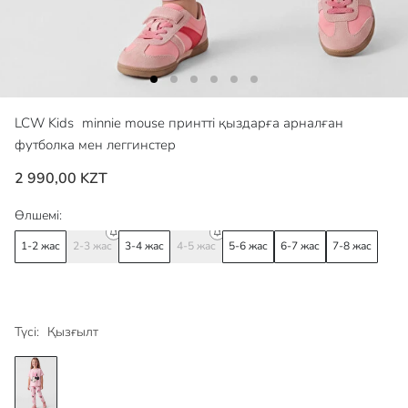
LCW Kids
minnie mouse принтті қыздарға арналған
футболка мен леггинстер
2 990,00 KZT
Өлшемі:
1-2 жас
2-3 жас
3-4 жас
4-5 жас
5-6 жас
6-7 жас
7-8 жас
Түсі:
Қызғылт