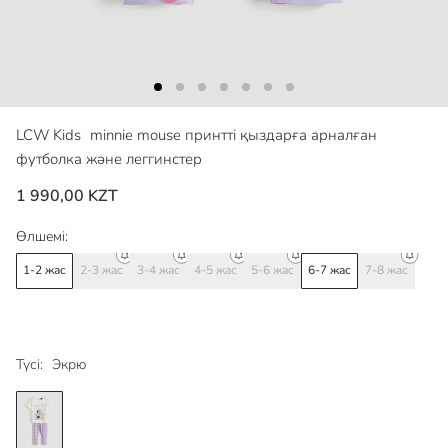
LCW Kids
minnie mouse принтті қыздарға арналған
футболка және леггинстер
1 990,00 KZT
Өлшемі:
1-2 жас
2-3 жас
3-4 жас
4-5 жас
5-6 жас
6-7 жас
7-8 жас
Түсі:
Экрю