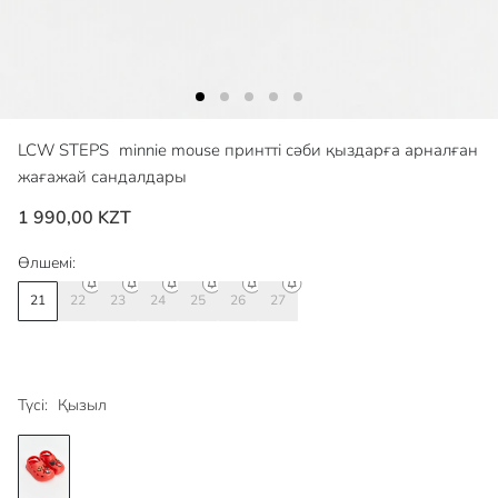
LCW STEPS
minnie mouse принтті сәби қыздарға арналған
жағажай сандалдары
1 990,00 KZT
Өлшемі:
21
22
23
24
25
26
27
Түсі:
Қызыл