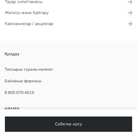
Тауар сипаттамасы​​​​​
Жеткізу және Қайтару
Кампаниялар / акциялар
Сатин матасынан жасалған өрнекті үлгі.
Қолдау
Негізгі Мата:
Шығу елі:
Тапсырыс туралы мәлімет
Сатушы:
Байланыс формасы
Бренд:
жыныс:
8 800 070 4015
Мата:
Үлгі:
Өнім мөлшері:
КӨМЕК
Себетке қосу
Жиі қойылатын сұрақтар
Қайтару