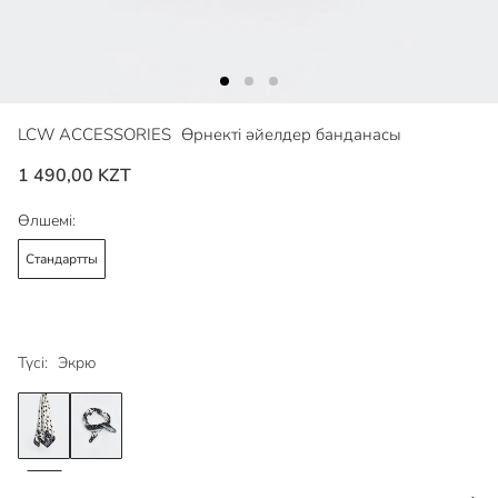
LCW ACCESSORIES
Өрнекті әйелдер банданасы
1 490,00 KZT
Өлшемі:
Стандартты
Түсі:
Экрю