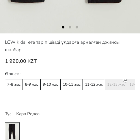
LCW Kids
өте тар пішімді ұлдарға арналған джинсы
шалбар
1 990,00 KZT
Өлшемі:
7-8 жас
8-9 жас
9-10 жас
10-11 жас
11-12 жас
12-13 жас
13-14
Түсі:
Қара Родео