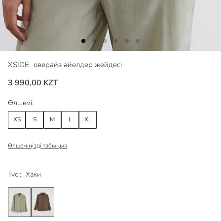
XSIDE
оверайз әйелдер жейдесі
3 990,00 KZT
Өлшемі:
XS
S
M
L
XL
Өлшеміңізді табыңыз
Түсі:
Хаки