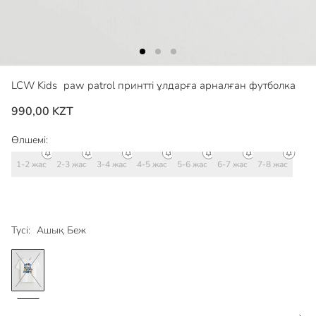
LCW Kids
paw patrol принтті ұлдарға арналған футболка
990,00 KZT
Өлшемі:
1-2 жас
2-3 жас
3-4 жас
4-5 жас
5-6 жас
6-7 жас
7-8 жас
Түсі:
Ашық Беж