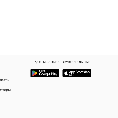
Қосымшамызды жүктеп алыңыз
ясаты
рттары