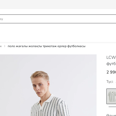
н
поло жағалы жолақты трикотаж ерлер футболкасы
LCW 
футб
2 99
Түсі:
Өлше