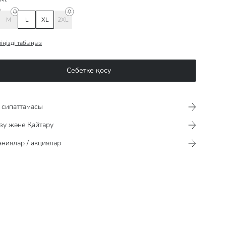
M
L
XL
2XL
іңізді табыңыз
Себетке қосу
сипаттамасы​​​​​
зу және Қайтару
ниялар / акциялар