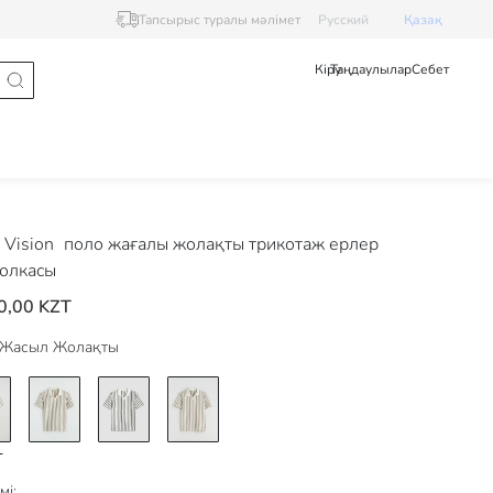
Тапсырыс туралы мәлімет
Pусский
Қазақ
Кіру
Таңдаулылар
Себет
Vision
поло жағалы жолақты трикотаж ерлер
олкасы
0,00 KZT
Жасыл Жолақты
мі: