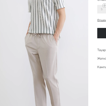
S
Өлшем
Тауар 
Жеткі
Кампа