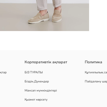
ло жейде түймесіз жағалы дизайнмен ерекшеленеді.
Корпоративтік ақпарат
Политика
қтар
БІЗ ТУРАЛЫ
Құпиялылық са
Біздің Дүкендер
Пайдалану ша
Мансап мүмкіндіктері
Қызмет көрсету