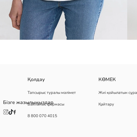
дөңгелек жағалы және қысқа жеңді әйелдерге арналған футболка
Қолдау
КӨМЕК
Тапсырыс туралы мәлімет
Жиі қойылатын сұра
Бізге жазылыңыздар
Байланыс формасы
Қайтару
Негізгі Мата:
Шығу елі:
8 800 070 4015
Сатушы:
Бренд:
жыныс:
Қондырма: