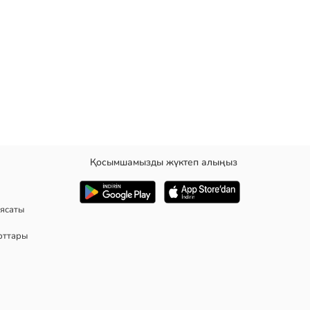
Қосымшамызды жүктеп алыңыз
ясаты
рттары