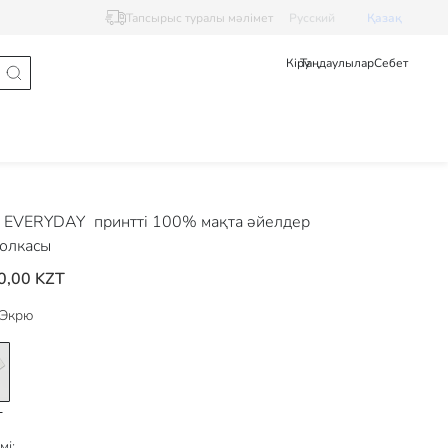
Тапсырыс туралы мәлімет
Pусский
Қазақ
Кіру
Таңдаулылар
Себет
 EVERYDAY
принтті 100% мақта әйелдер
олкасы
0,00 KZT
Экрю
мі: