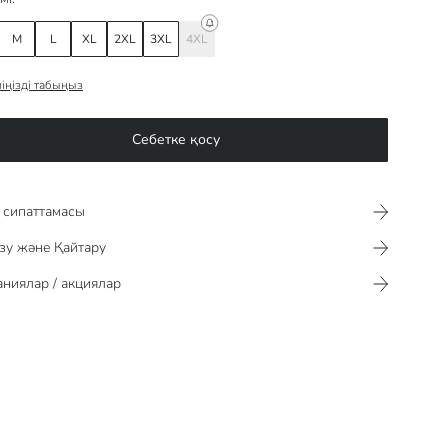
M
L
XL
2XL
3XL
4XL
іңізді табыңыз
Себетке қосу
сипаттамасы​​​​​
зу және Қайтару
ниялар / акциялар