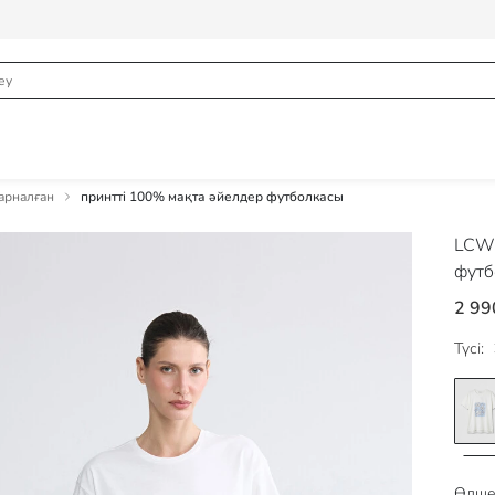
арналған
принтті 100% мақта әйелдер футболкасы
LCW
футб
2 99
Түсі:
Өлше