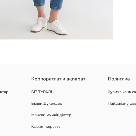
, 100% мақта матасынан жасалған. арқасы ұзындау.
Корпоративтік ақпарат
Политика
қтар
БІЗ ТУРАЛЫ
Құпиялылық са
Біздің Дүкендер
Пайдалану ша
Мансап мүмкіндіктері
Қызмет көрсету