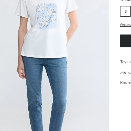
S
Өлшем
Тауар 
Жеткі
Кампа