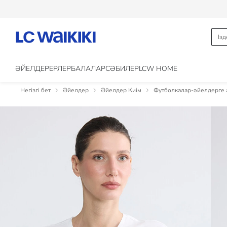
ӘЙЕЛДЕР
ЕРЛЕР
БАЛАЛАР
CӘБИЛЕР
LCW HOME
Негізгі бет
Әйелдер
Әйелдер Киім
Футболкалар-әйелдерге 