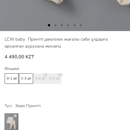
LCW baby
Принтті дөңгелек жағалы сәби ұлдарға
арналған аурухана жинағы
4 490,00 KZT
Өлшемі:
0-1 ай
1-3 ай
3-6 ай
6-9 ай
Түсі:
Экрю Принтті