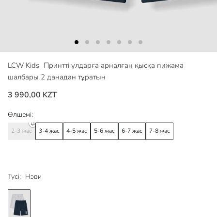
LCW Kids
Принтті ұлдарға арналған қысқа пижама
шалбары 2 данадан тұратын
3 990,00 KZT
Өлшемі:
2-3 жас
3-4 жас
4-5 жас
5-6 жас
6-7 жас
7-8 жас
Түсі:
Нэви