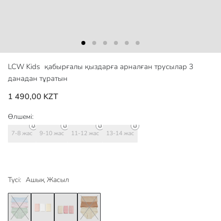
LCW Kids
қабырғалы қыздарға арналған трусылар 3
данадан тұратын
1 490,00 KZT
Өлшемі:
7-8 жас
9-10 жас
11-12 жас
13-14 жас
Түсі:
Ашық Жасыл