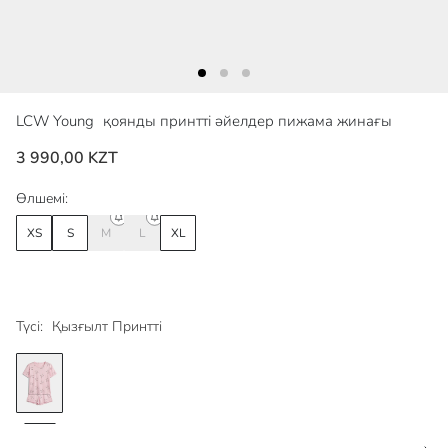
LCW Young
қоянды принтті әйелдер пижама жинағы
3 990,00 KZT
Өлшемі:
XS
S
M
L
XL
Түсі:
Қызғылт Принтті