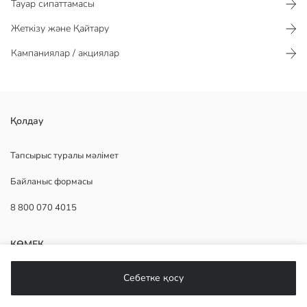
Тауар сипаттамасы​​​​​
Жеткізу және Қайтару
Кампаниялар / акциялар
Қолдау
Негізгі Мата Футболка:
Негізгі Мата Шолақ Шалбар:
Шығу елі:
Тапсырыс туралы мәлімет
Сатушы:
Байланыс формасы
Бренд:
жыныс:
8 800 070 4015
Мата:
Бел қондырмасы:
КӨМЕК
Себетке қосу
Жиі қойылатын сұрақтар
Қайтару