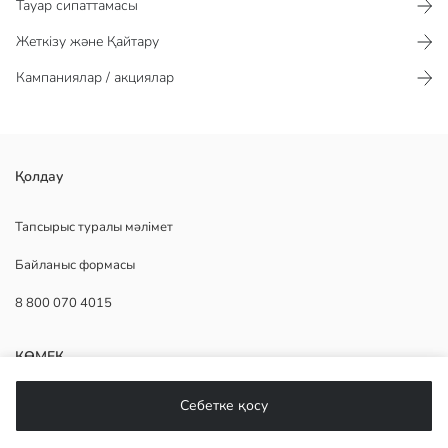
Тауар сипаттамасы​​​​​
Жеткізу және Қайтару
Кампаниялар / акциялар
Қысқа жеңді ұлдар жейдесі, 100% мақта матадан жасалған. Оның
Қолдау
алдыңғы жағында түймесі бар.
Негізгі Мата:
Тапсырыс туралы мәлімет
Сатушы:
Байланыс формасы
Бренд:
жыныс:
8 800 070 4015
Қондырма:
КӨМЕК
Себетке қосу
Жиі қойылатын сұрақтар
Қайтару