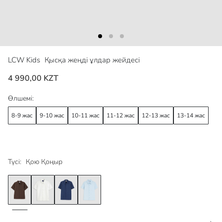
LCW Kids
Қысқа жеңді ұлдар жейдесі
4 990,00 KZT
Өлшемі:
8-9 жас
9-10 жас
10-11 жас
11-12 жас
12-13 жас
13-14 жас
Түсі:
Қою Қоңыр