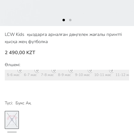
LCW Kids
қыздарға арналған дөңгелек жағалы принтті
қысқа жең футболка
2 490,00 KZT
Өлшемі:
5-6 жас
6-7 жас
7-8 жас
8-9 жас
9-10 жас
10-11 жас
11-12 жас
Түсі:
Букс Ақ