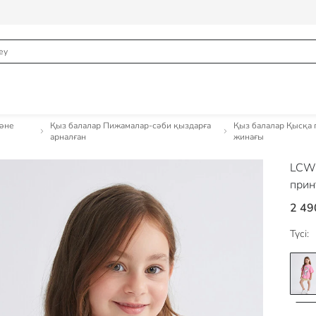
және
Қыз балалар Пижамалар-сәби қыздарға
Қыз балалар Қысқа
арналған
жинағы
LCW
прин
2 49
Түсі: