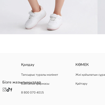
снупи лицензияланған қыздарға арналған пижама жинағы, дөңгеле
Қолдау
КӨМЕК
Негізгі Мата Футболка:
Негізгі Мата Шолақ Шалбар:
Тапсырыс туралы мәлімет
Жиі қойылатын сұра
Шығу елі:
Бізге жазылыңыздар
Байланыс формасы
Қайтару
Сатушы:
Бренд:
8 800 070 4015
жыныс:
Қондырма:
Мата: