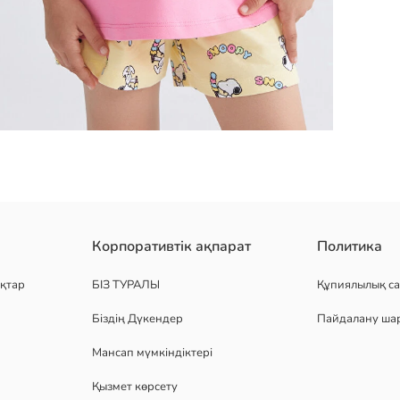
к жағалы, қысқа жеңді, принтті футболка және өрнекті шорты
Корпоративтік ақпарат
Политика
қтар
БІЗ ТУРАЛЫ
Құпиялылық са
Біздің Дүкендер
Пайдалану ша
Мансап мүмкіндіктері
Қызмет көрсету