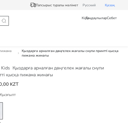
Тапсырыс туралы мәлімет
Pусский
Қазақ
Кіру
Таңдаулылар
Себет
 пижама
Қыздарға арналған дөңгелек жағалы снупи принтті қысқа
пижама жинағы
 Kids
Қыздарға арналған дөңгелек жағалы снупи
тті қысқа пижама жинағы
0,00 KZT
Қызғылт