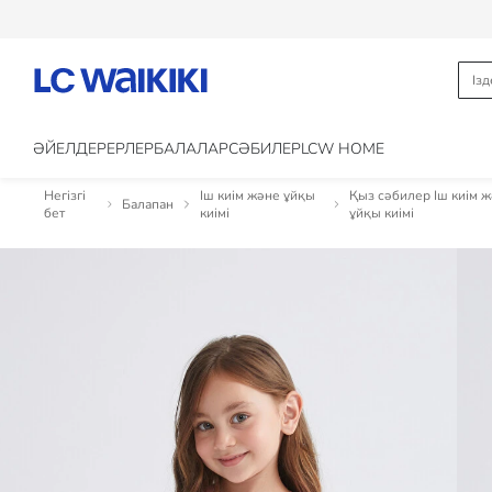
ӘЙЕЛДЕР
ЕРЛЕР
БАЛАЛАР
CӘБИЛЕР
LCW HOME
Негізгі
Іш киім және ұйқы
Қыз сәбилер Іш киім 
Балапан
бет
киімі
ұйқы киімі