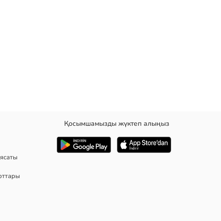
Қосымшамызды жүктеп алыңыз
ясаты
рттары