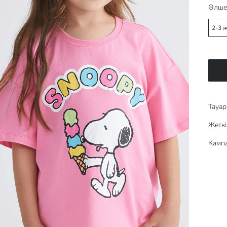
Өлше
2-3 
Тауар 
Жеткі
Кампа