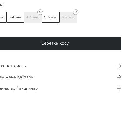
мі:
жас
3-4 жас
4-5 жас
5-6 жас
6-7 жас
Себетке қосу
сипаттамасы​​​​​
зу және Қайтару
ниялар / акциялар