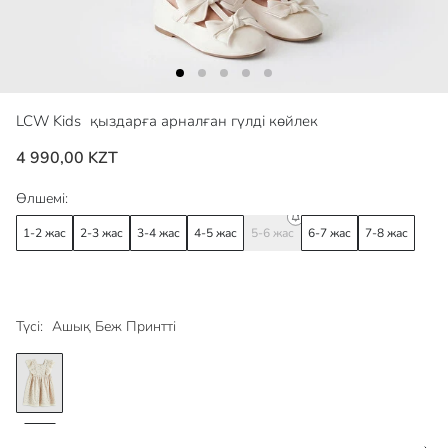
LCW Kids
қыздарға арналған гүлді көйлек
4 990,00 KZT
Өлшемі:
1-2 жас
2-3 жас
3-4 жас
4-5 жас
5-6 жас
6-7 жас
7-8 жас
Түсі:
Ашық Беж Принтті