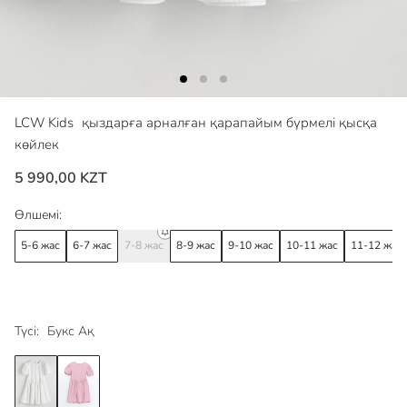
LCW Kids
қыздарға арналған қарапайым бүрмелі қысқа
көйлек
5 990,00 KZT
Өлшемі:
5-6 жас
6-7 жас
7-8 жас
8-9 жас
9-10 жас
10-11 жас
11-12 жас
Түсі:
Букс Ақ