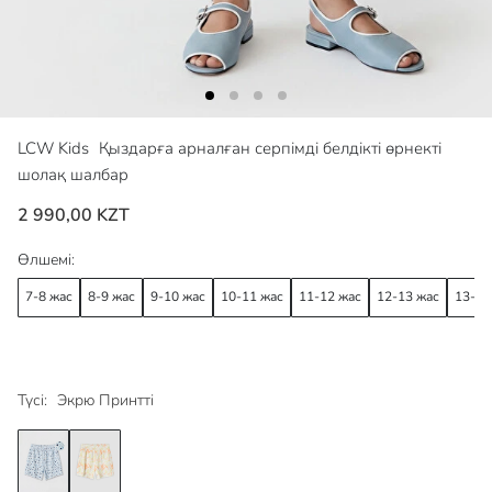
LCW Kids
Қыздарға арналған серпімді белдікті өрнекті
шолақ шалбар
2 990,00 KZT
Өлшемі:
7-8 жас
8-9 жас
9-10 жас
10-11 жас
11-12 жас
12-13 жас
13-14
Түсі:
Экрю Принтті