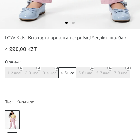
LCW Kids
Қыздарға арналған серпімді белдікті шалбар
4 990,00 KZT
Өлшемі:
1-2 жас
2-3 жас
3-4 жас
4-5 жас
5-6 жас
6-7 жас
7-8 жас
Түсі:
Қызғылт