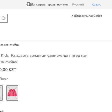
Тапсырыс туралы мәлімет
Pусский
Қазақ
Кіру
Таңдаулылар
Себет
жағалы жейде
 Kids
Қыздарға арналған ұзын жеңді питер пэн
лы жейде
0,00 KZT
Экрю
мі: