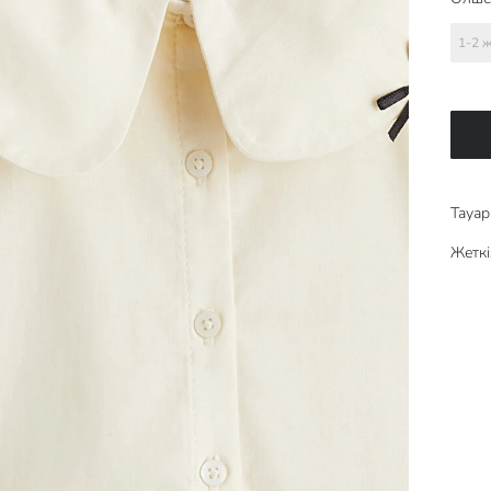
1-2 
Тауар 
Жеткі