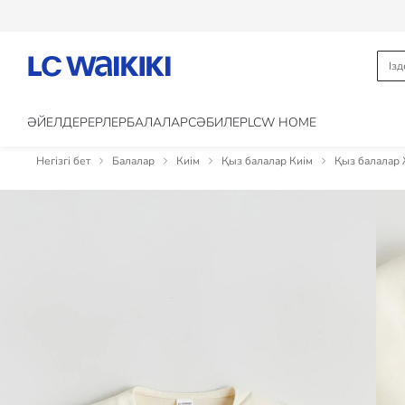
ӘЙЕЛДЕР
ЕРЛЕР
БАЛАЛАР
CӘБИЛЕР
LCW HOME
Негізгі бет
Балалар
Киім
Қыз балалар Киім
Қыз балалар