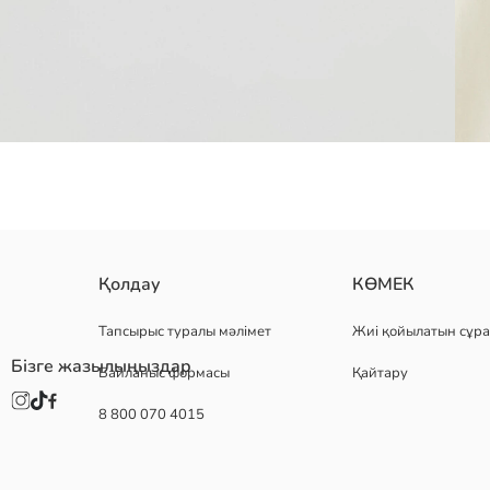
кестеленген питер пэн жағалы қыздарға арналған жейде 100% мақт
Қолдау
КӨМЕК
Негізгі Мата:
Шығу елі:
Тапсырыс туралы мәлімет
Жиі қойылатын сұра
Сатушы:
Бізге жазылыңыздар
Байланыс формасы
Қайтару
Бренд:
жыныс:
8 800 070 4015
Қондырма:
Мата: