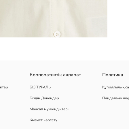
а поплин матасынан тігілген. ұзын фонарик жеңдері, резеңкелі м
Корпоративтік ақпарат
Политика
қтар
БІЗ ТУРАЛЫ
Құпиялылық са
Біздің Дүкендер
Пайдалану ша
Мансап мүмкіндіктері
Қызмет көрсету