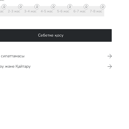
жас
2-3 жас
3-4 жас
4-5 жас
5-6 жас
6-7 жас
7-8 жас
Себетке қосу
сипаттамасы​​​​​
зу және Қайтару