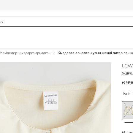
 Жейделер-қыздарға арналған
Қыздарға арналған ұзын жеңді питер пэн 
LCW
жаға
6 99
Түсі:
Өлше