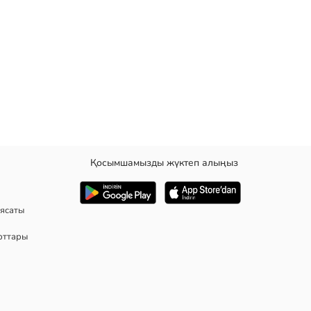
Қосымшамызды жүктеп алыңыз
анжеттері және алдыңғы жағында түймелі ілгегі бар.
ясаты
рттары