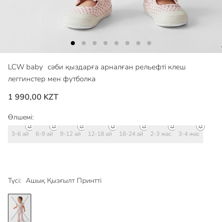
LCW baby
сәби қыздарға арналған рельефті клеш
леггинстер мен футболка
1 990,00 KZT
Өлшемі:
3-6 ай
6-9 ай
9-12 ай
12-18 ай
18-24 ай
2-3 жас
3-4 жас
Түсі:
Ашық Қызғылт Принтті