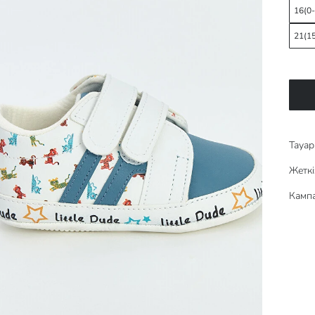
16(0
21(1
Тауар 
Жеткі
Кампа