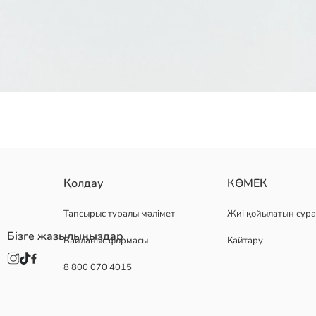
сәби ұлдарға арналған бұл алғашқы қадамға дейінгі аяқ киімдерд
Қолдау
КӨМЕК
Шығу елі:
Сатушы:
Тапсырыс туралы мәлімет
Жиі қойылатын сұра
Бренд:
Бізге жазылыңыздар
Байланыс формасы
Қайтару
жыныс:
Үлгі:
8 800 070 4015
Аяқ киім стилінде:
Жабық аяқ киім стилі: