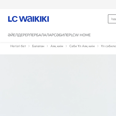
ӘЙЕЛДЕР
ЕРЛЕР
БАЛАЛАР
CӘБИЛЕР
LCW HOME
Негізгі бет
Балапан
Аяқ киім
Сәби Ұл Аяқ киім
Ұл сәбиле