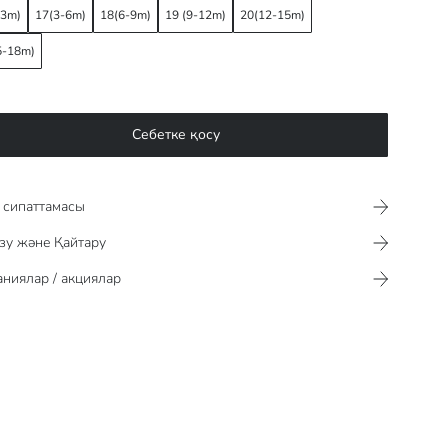
-3m)
17(3-6m)
18(6-9m)
19 (9-12m)
20(12-15m)
5-18m)
Себетке қосу
сипаттамасы​​​​​
зу және Қайтару
ниялар / акциялар