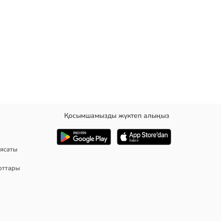
Қосымшамызды жүктеп алыңыз
ында ілмекше бар.
ясаты
рттары