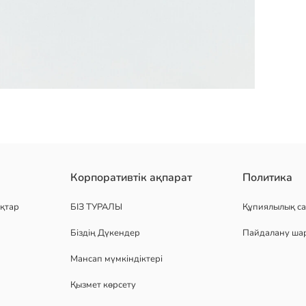
е ілмекті және жапсырмалы бекіту, өрнекті дизайн және артқы жағ
Корпоративтік ақпарат
Политика
қтар
БІЗ ТУРАЛЫ
Құпиялылық са
Біздің Дүкендер
Пайдалану ша
Мансап мүмкіндіктері
Қызмет көрсету