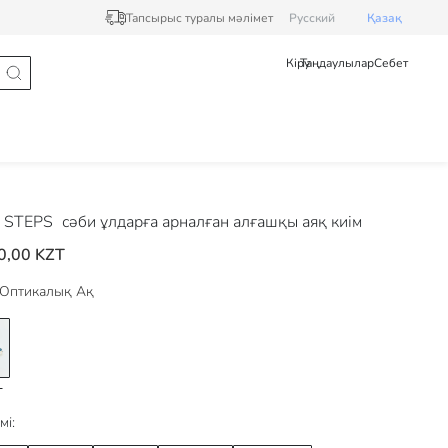
Тапсырыс туралы мәлімет
Pусский
Қазақ
Кіру
Таңдаулылар
Себет
 STEPS
сәби ұлдарға арналған алғашқы аяқ киім
0,00 KZT
Оптикалық Ақ
мі: