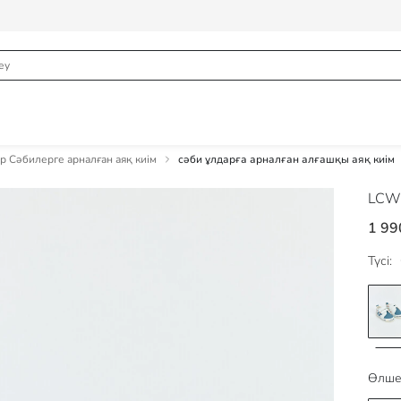
р Сәбилерге арналған аяқ киім
сәби ұлдарға арналған алғашқы аяқ киім
LCW
1 99
Түсі:
Өлше