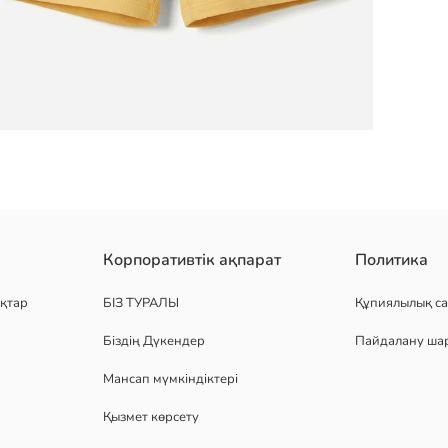
принтті футболка мен шорттан тұрады. ол 100% мақта матасынан 
Корпоративтік ақпарат
Политика
қтар
БІЗ ТУРАЛЫ
Құпиялылық са
Біздің Дүкендер
Пайдалану ша
Мансап мүмкіндіктері
Қызмет көрсету