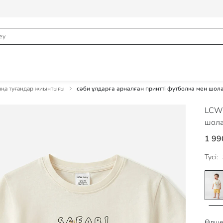
ңа туғандар жиынтығы
сәби ұлдарға арналған принтті футболка мен шол
LCW
шола
1 99
Түсі:
Өлше