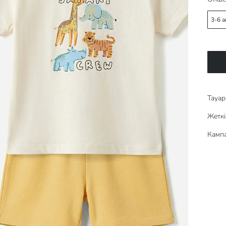
3-6 а
Тауар 
Жеткі
Кампа