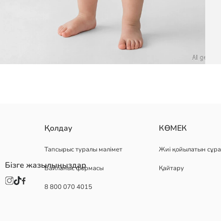
сәби ұлдарға арналған жинақ дөңгелек жағалы және қысқа жеңді 
Қолдау
КӨМЕК
Негізгі Мата Футболка:
Негізгі Мата Шолақ Шалбар:
Тапсырыс туралы мәлімет
Жиі қойылатын сұра
Шығу елі:
Бізге жазылыңыздар
Байланыс формасы
Қайтару
Сатушы:
Бренд:
8 800 070 4015
жыныс:
Қондырма:
Мата:
Бел қондырмасы: