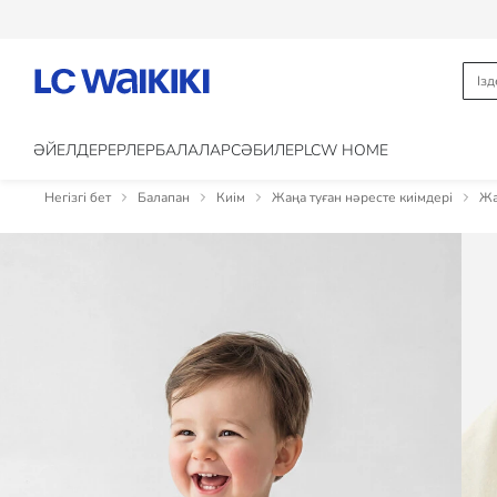
ӘЙЕЛДЕР
ЕРЛЕР
БАЛАЛАР
CӘБИЛЕР
LCW HOME
Негізгі бет
Балапан
Киім
Жаңа туған нәресте киімдері
Жа