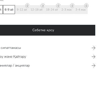
й
6-9 ай
9-12 ай
12-18 ай
18-24 ай
2-3 жас
3-4 жас
Себетке қосу
сипаттамасы​​​​​
зу және Қайтару
ниялар / акциялар