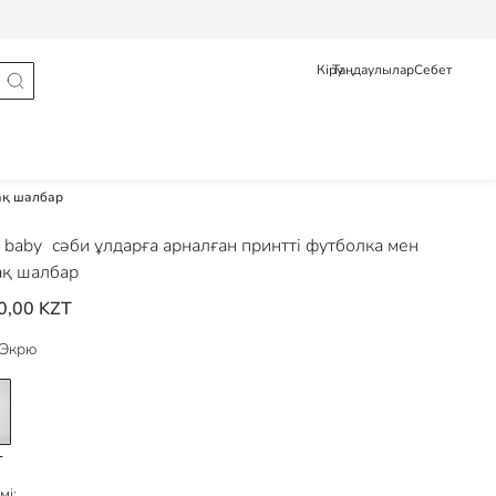
Тапсырыс туралы мәлімет
Pусский
Қазақ
Кіру
Таңдаулылар
Себет
ақ шалбар
 baby
сәби ұлдарға арналған принтті футболка мен
қ шалбар
0,00 KZT
Экрю
мі: