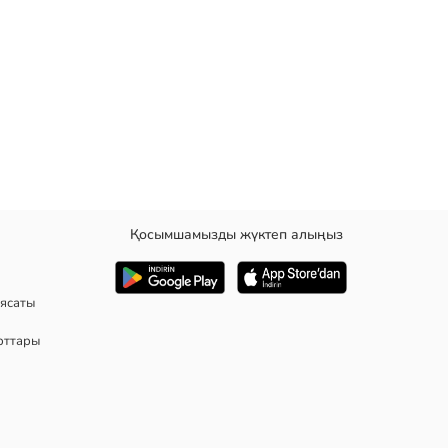
Қосымшамызды жүктеп алыңыз
жасалған.
ясаты
рттары