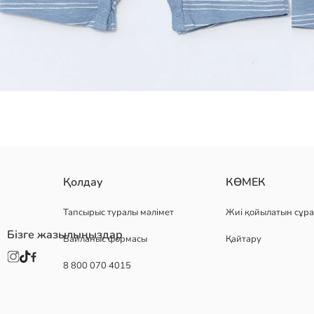
дөңгелек жағалы, қысқа жеңді және жолақты сәби ұлдарға арналға
Қолдау
КӨМЕК
Негізгі Мата:
Шығу елі:
Тапсырыс туралы мәлімет
Жиі қойылатын сұра
Сатушы:
Бізге жазылыңыздар
Байланыс формасы
Қайтару
Бренд:
жыныс:
8 800 070 4015
Қондырма:
Мата:
Қалыңдығы: