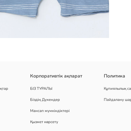
н комбинезон, 100% мақта трикотаж матадан жасалған. алдыңғы жа
Корпоративтік ақпарат
Политика
қтар
БІЗ ТУРАЛЫ
Құпиялылық са
Біздің Дүкендер
Пайдалану ша
Мансап мүмкіндіктері
Қызмет көрсету