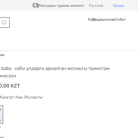
Тапсырыс туралы мәлімет
Pусский
Қазақ
Кіру
Таңдаулылар
Себет
зон
 baby
сәби ұлдарға арналған жолақты трикотаж
инезон
0,00 KZT
Күңгірт Көк Жолақты
мі: