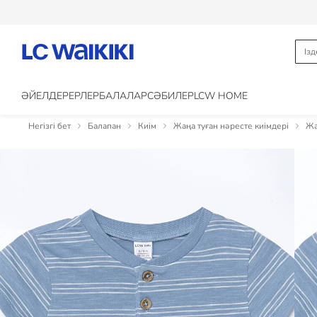
ӘЙЕЛДЕР
ЕРЛЕР
БАЛАЛАР
CӘБИЛЕР
LCW HOME
Негізгі бет
Балапан
Киім
Жаңа туған нәресте киімдері
Жа