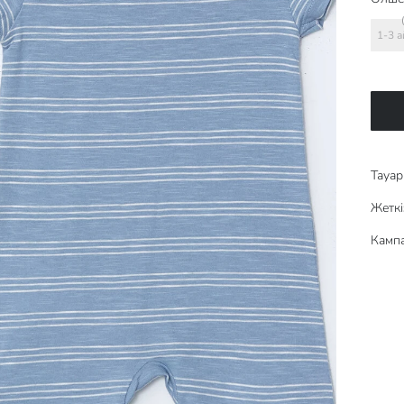
1-3 а
Тауар 
Жеткі
Кампа