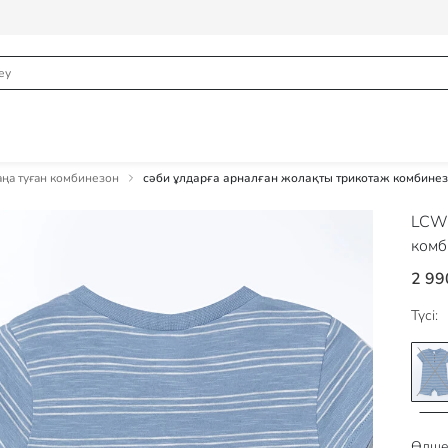
ңа туған комбинезон
сәби ұлдарға арналған жолақты трикотаж комбине
LCW
комб
2 99
Түсі:
Өлше