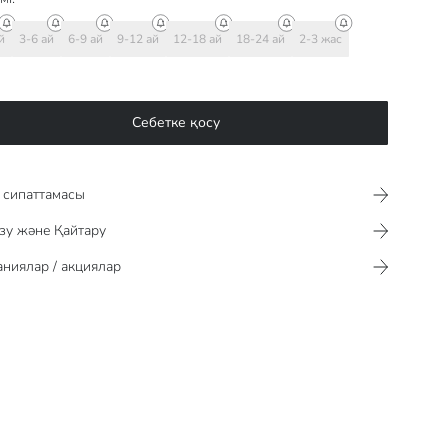
й
3-6 ай
6-9 ай
9-12 ай
12-18 ай
18-24 ай
2-3 жас
Себетке қосу
сипаттамасы​​​​​
зу және Қайтару
ниялар / акциялар