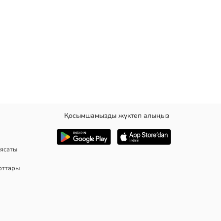
Қосымшамызды жүктеп алыңыз
ғында түймелі ілгегі және балақ арасындатүймелі ілгегі бар.
ясаты
рттары