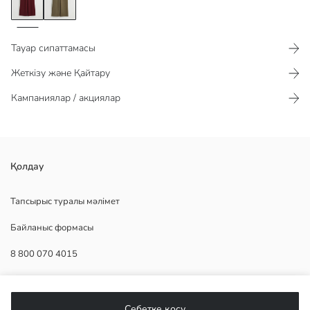
Тауар сипаттамасы​​​​​
Жеткізу және Қайтару
Кампаниялар / акциялар
әйелдерге арналған серпімді белдік пен реттелетін бауы бар спорт
Қолдау
шалбар. кең балақ дизайны бар.
Тапсырыс туралы мәлімет
Байланыс формасы
Негізгі Мата:
8 800 070 4015
Шығу елі:
Сатушы:
Бренд:
КӨМЕК
жыныс:
Себетке қосу