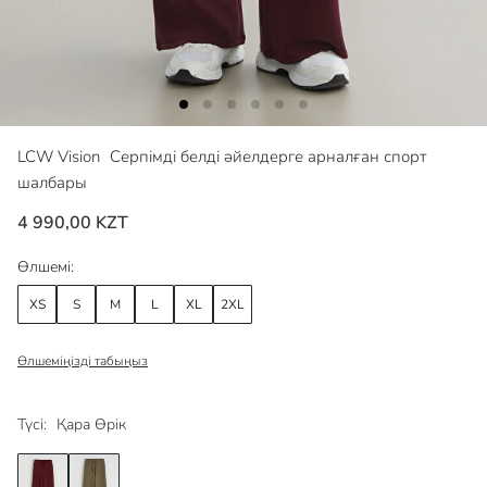
LCW Vision
Серпімді белді әйелдерге арналған спорт
шалбары
4 990,00 KZT
Өлшемі:
XS
S
M
L
XL
2XL
Өлшеміңізді табыңыз
Түсі:
Қара Өрік