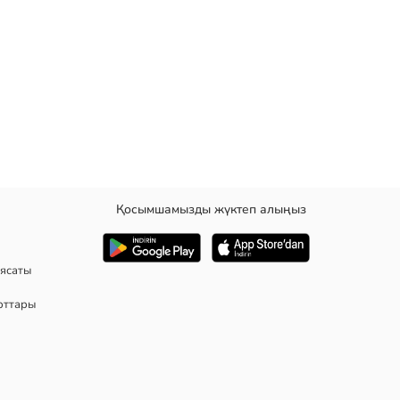
Қосымшамызды жүктеп алыңыз
ясаты
рттары