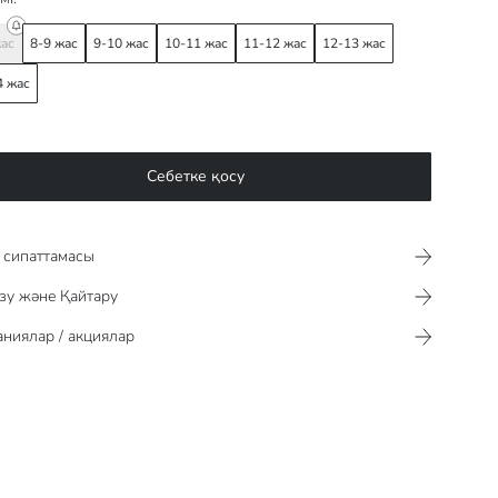
жас
8-9 жас
9-10 жас
10-11 жас
11-12 жас
12-13 жас
4 жас
Себетке қосу
сипаттамасы​​​​​
зу және Қайтару
ниялар / акциялар