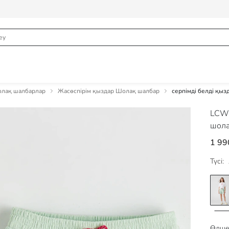
олақ шалбарлар
Жасөспірім қыздар Шолақ шалбар
серпімді белді қы
LCW
шола
1 99
Түсі:
Өлше