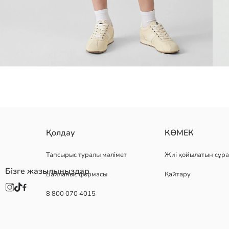
қыздарға арналған шолақ шалбар, серпімді белдік және реттелетін 
Қолдау
КӨМЕК
Негізгі Мата:
Шығу елі:
Тапсырыс туралы мәлімет
Жиі қойылатын сұра
Сатушы:
Бізге жазылыңыздар
Байланыс формасы
Қайтару
Бренд:
жыныс:
8 800 070 4015
Қондырма:
Бел қондырмасы:
Қалыңдығы:
Ұзындық: