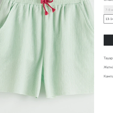
7-8 
13-1
Тауар 
Жеткі
Кампа