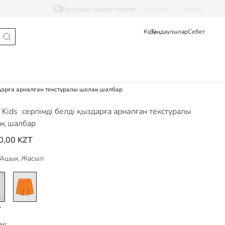
Тапсырыс туралы мәлімет
Pусский
Қазақ
Кіру
Таңдаулылар
Себет
здарға арналған текстуралы шолақ шалбар
 Kids
серпімді белді қыздарға арналған текстуралы
қ шалбар
0,00 KZT
Ашық Жасыл
мі: