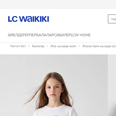
ӘЙЕЛДЕР
ЕРЛЕР
БАЛАЛАР
CӘБИЛЕР
LCW HOME
Негізгі бет
Балалар
Жас қыздар киімі
Жасөспірім қыздар Ш