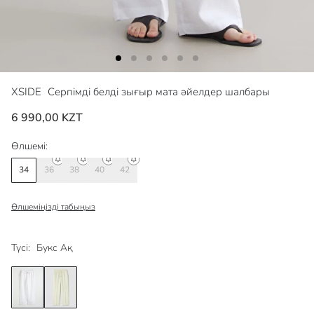
XSIDE
Серпімді белді зығыр мата әйелдер шалбары
6 990,00 KZT
Өлшемі:
34
36
38
40
42
Өлшеміңізді табыңыз
Түсі:
Букс Ақ