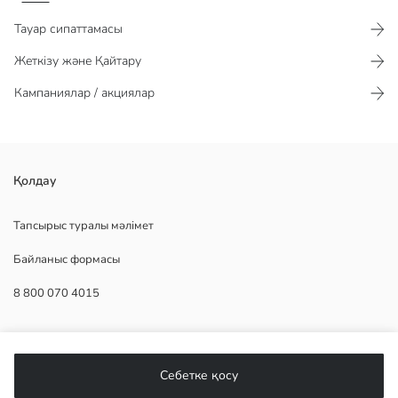
Тауар сипаттамасы​​​​​
Жеткізу және Қайтару
Кампаниялар / акциялар
зығыр матадан жасалған әйелдерге арналған кең шалбар.
Қолдау
серпімді белдік және реттелетін бау дизайны бар.
Тапсырыс туралы мәлімет
Байланыс формасы
Негізгі Мата:
8 800 070 4015
Сатушы:
Бренд:
жыныс:
КӨМЕК
Қондырма:
Мата:
Себетке қосу
Бел қондырмасы:
Жиі қойылатын сұрақтар