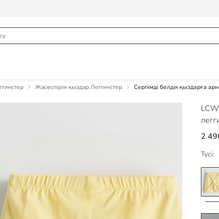
ггинстер
Жасөспірім қыздар Леггинстер
Серпімді белдік қыздарға ар
LCW
легг
2 49
Түсі: