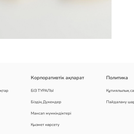
ықтағы серпімді белдікті қыздарға арналған леггинстер
Корпоративтік ақпарат
Политика
қтар
БІЗ ТУРАЛЫ
Құпиялылық са
Біздің Дүкендер
Пайдалану ша
Мансап мүмкіндіктері
Қызмет көрсету