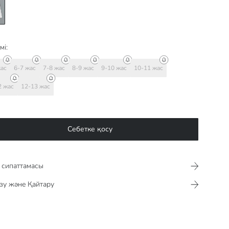
мі:
жас
6-7 жас
7-8 жас
8-9 жас
9-10 жас
10-11 жас
2 жас
12-13 жас
Себетке қосу
сипаттамасы​​​​​
зу және Қайтару