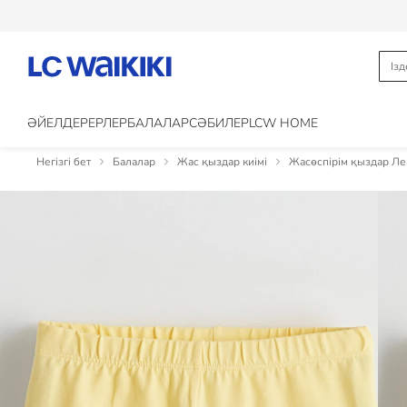
ӘЙЕЛДЕР
ЕРЛЕР
БАЛАЛАР
CӘБИЛЕР
LCW HOME
Негізгі бет
Балалар
Жас қыздар киімі
Жасөспірім қыздар Ле