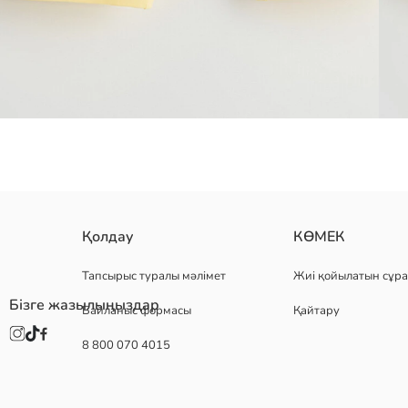
мақта құрамының жоғары трикотаж матасынан тізеге дейінгі ұзынд
Қолдау
КӨМЕК
Негізгі Мата:
Шығу елі:
Тапсырыс туралы мәлімет
Жиі қойылатын сұра
Сатушы:
Бізге жазылыңыздар
Байланыс формасы
Қайтару
Бренд:
жыныс:
8 800 070 4015
Қондырма:
Мата:
Қалыңдығы:
Ұзындық: