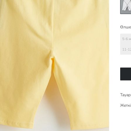
Өлше
5-6 
11-1
Тауар 
Жеткі