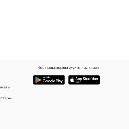
Қосымшамызды жүктеп алыңыз
ясаты
рттары