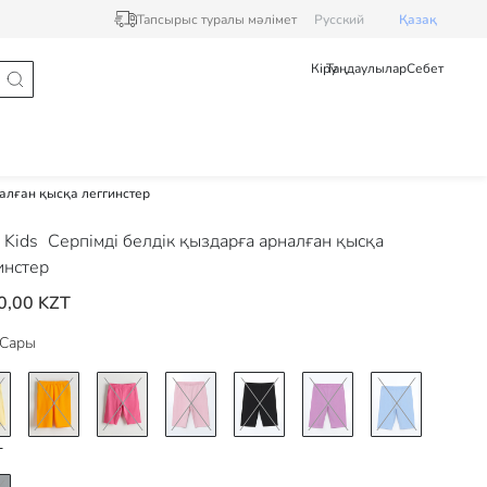
Тапсырыс туралы мәлімет
Pусский
Қазақ
Кіру
Таңдаулылар
Себет
налған қысқа леггинстер
 Kids
Серпімді белдік қыздарға арналған қысқа
инстер
0,00 KZT
Сары