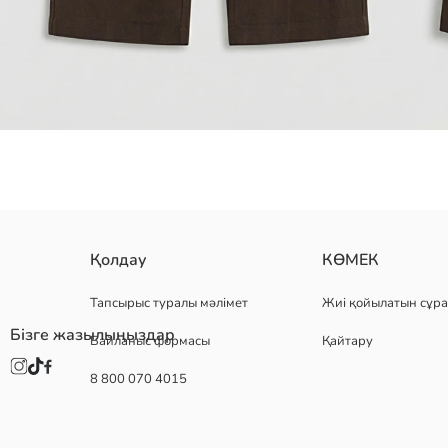
поливискоза матасынан тігілген әйелдерге арналған кең балақ шал
Қолдау
КӨМЕК
Негізгі Мата:
Шығу елі:
Тапсырыс туралы мәлімет
Жиі қойылатын сұра
Сатушы:
Бізге жазылыңыздар
Байланыс формасы
Қайтару
Бренд:
жыныс:
8 800 070 4015
Қондырма:
Мата:
Бел қондырмасы:
Аяқ қондырмасы: