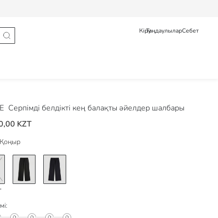
Тапсырыс туралы мәлімет
Pусский
Қазақ
Кіру
Таңдаулылар
Себет
DE
Серпімді белдікті кең балақты әйелдер шалбары
0,00 KZT
Қоңыр
мі: