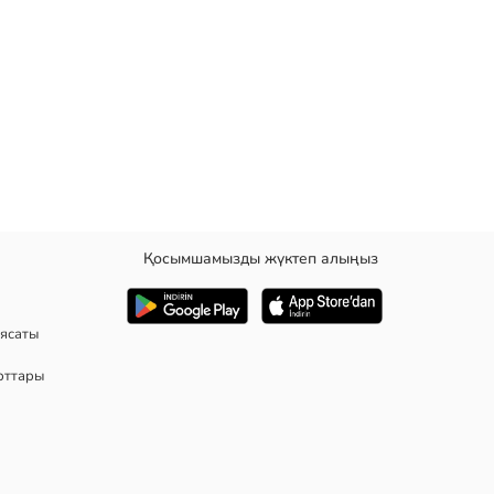
Қосымшамызды жүктеп алыңыз
ясаты
рттары