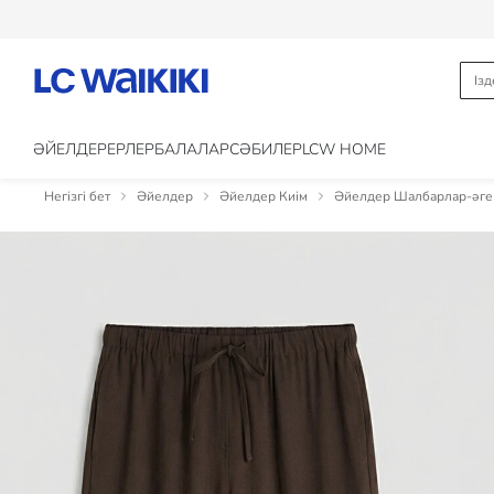
ӘЙЕЛДЕР
ЕРЛЕР
БАЛАЛАР
CӘБИЛЕР
LCW HOME
Негізгі бет
Әйелдер
Әйелдер Киім
Әйелдер Шалбарлар-әге