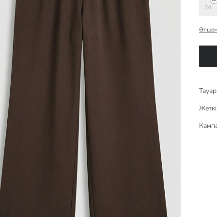
34
Өлшем
Тауар 
Жеткі
Кампа