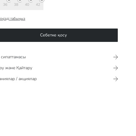
36
38
40
42
іңізді табыңыз
Себетке қосу
сипаттамасы​​​​​
зу және Қайтару
ниялар / акциялар