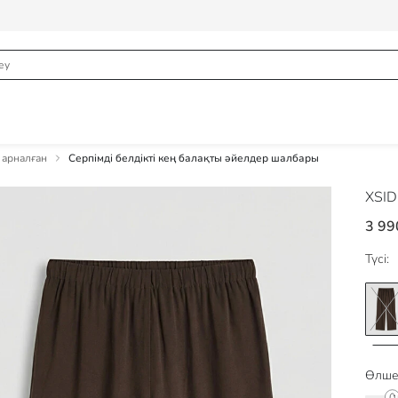
 арналған
Серпімді белдікті кең балақты әйелдер шалбары
XSI
3 99
Түсі:
Өлше