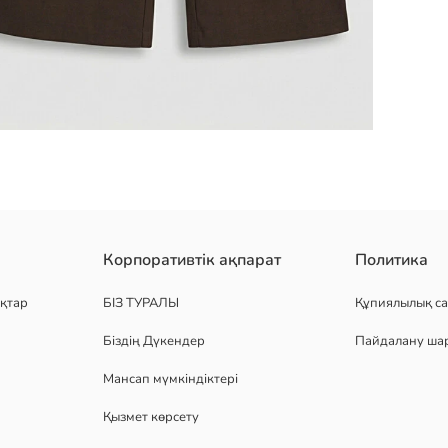
бар. серпімді белдік және реттелетін бау
Корпоративтік ақпарат
Политика
қтар
БІЗ ТУРАЛЫ
Құпиялылық са
Біздің Дүкендер
Пайдалану ша
Мансап мүмкіндіктері
Қызмет көрсету