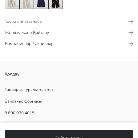
Тауар сипаттамасы​​​​​
Жеткізу және Қайтару
Кампаниялар / акциялар
серпімді белдік, кең балақ және жанында қалтасы бар әйелдерге
Қолдау
арналған спорттық шалбардың алдыңғы жағында тігіс бөлшектері
бар.
Тапсырыс туралы мәлімет
Байланыс формасы
8 800 070 4015
Негізгі Мата:
Шығу елі:
Сатушы:
КӨМЕК
Бренд:
Себетке қосу