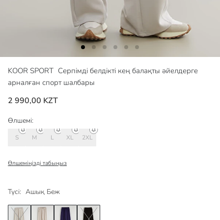
KOOR SPORT
Серпімді белдікті кең балақты әйелдерге
арналған спорт шалбары
2 990,00 KZT
Өлшемі:
S
M
L
XL
2XL
Өлшеміңізді табыңыз
Түсі:
Ашық Беж