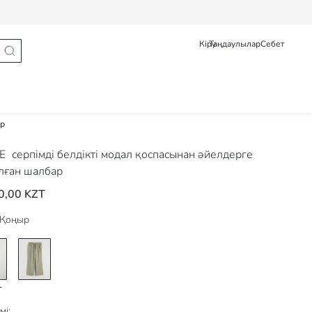
Тапсырыс туралы мәлімет
Pусский
Қазақ
Кіру
Таңдаулылар
Себет
ар
DE
серпімді белдікті модал қоспасынан әйелдерге
лған шалбар
0,00 KZT
Қоңыр
мі: