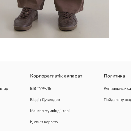
налған кең балақты шалбар. мата тегіс және өрнексіз
Корпоративтік ақпарат
Политика
қтар
БІЗ ТУРАЛЫ
Құпиялылық са
Біздің Дүкендер
Пайдалану ша
Мансап мүмкіндіктері
Қызмет көрсету