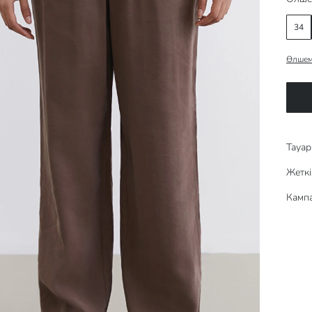
34
Өлшем
Тауар 
Жеткі
Кампа