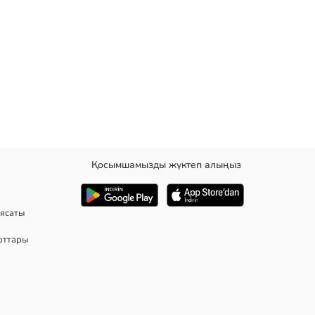
Қосымшамызды жүктеп алыңыз
ясаты
рттары