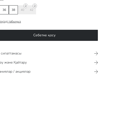
36
38
40
42
іңізді табыңыз
Себетке қосу
сипаттамасы​​​​​
зу және Қайтару
ниялар / акциялар