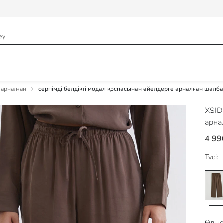
 арналған
серпімді белдікті модал қоспасынан әйелдерге арналған шалб
XSI
арна
4 99
Түсі:
Өлше