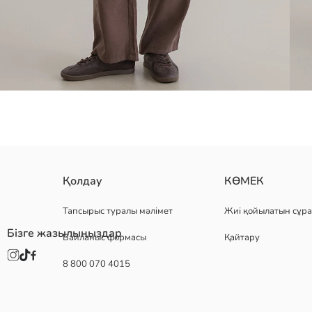
серпімді жиналған белі және реттелетін баулары бар әйелдерге ар
Қолдау
КӨМЕК
Тапсырыс туралы мәлімет
Жиі қойылатын сұра
Бізге жазылыңыздар
Байланыс формасы
Қайтару
Негізгі Мата:
Шығу елі:
8 800 070 4015
Сатушы:
Бренд:
жыныс:
Қондырма: