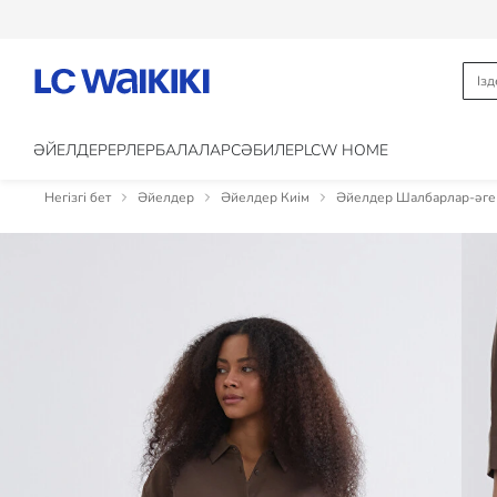
ӘЙЕЛДЕР
ЕРЛЕР
БАЛАЛАР
CӘБИЛЕР
LCW HOME
Негізгі бет
Әйелдер
Әйелдер Киім
Әйелдер Шалбарлар-әге