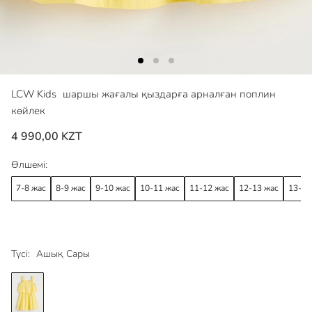
LCW Kids
шаршы жағалы қыздарға арналған поплин
көйлек
4 990,00 KZT
Өлшемі:
7-8 жас
8-9 жас
9-10 жас
10-11 жас
11-12 жас
12-13 жас
13-14
Түсі:
Ашық Сары