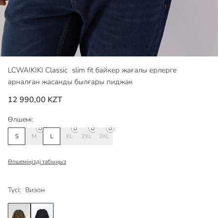
LCWAIKIKI Classic
slim fit байкер жағалы ерлерге
арналған жасанды былғары пиджак
12 990,00 KZT
Өлшемі:
S
M
L
XL
2XL
3XL
Өлшеміңізді табыңыз
Түсі:
Визон