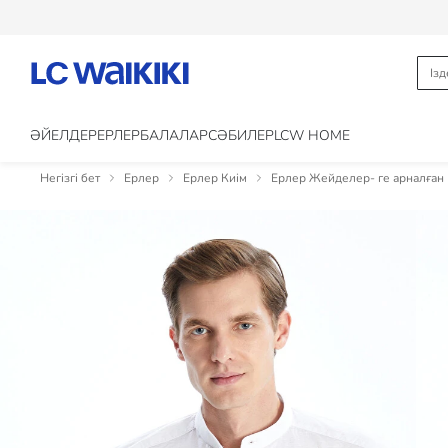
ӘЙЕЛДЕР
ЕРЛЕР
БАЛАЛАР
CӘБИЛЕР
LCW HOME
Негізгі бет
Ерлер
Ерлер Киім
Ерлер Жейделер- ге арналған