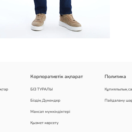
кті де, ресми жағдайлар үшін де тамаша таңдау болып табылады. о
Корпоративтік ақпарат
Политика
қтар
БІЗ ТУРАЛЫ
Құпиялылық са
Біздің Дүкендер
Пайдалану ша
Мансап мүмкіндіктері
Қызмет көрсету