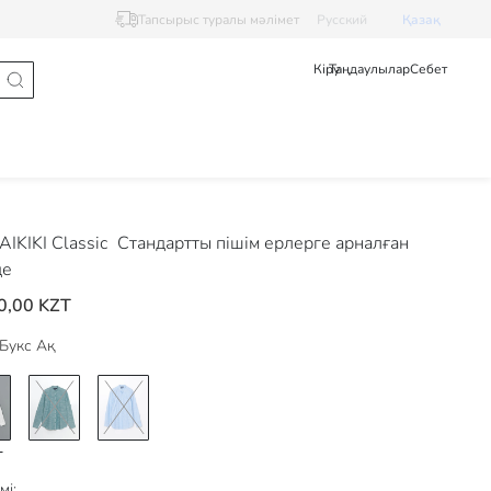
Тапсырыс туралы мәлімет
Pусский
Қазақ
Кіру
Таңдаулылар
Себет
IKIKI Classic
Стандартты пішім ерлерге арналған
де
0,00 KZT
Букс Ақ
мі: