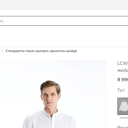
Стандартты пішім ерлерге арналған жейде
LCWA
жей
8 99
Түсі:
Өлше