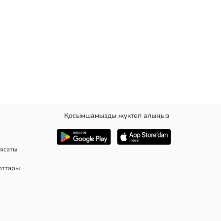
Қосымшамызды жүктеп алыңыз
л стандартты пішімі арқылы мінсіз отырады. уақытсыз дизайнының
ясаты
рттары