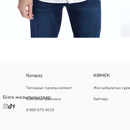
стильді әрі ыңғайлы тік жағалы ұзын жеңді ерлер жейдесі күнделі
Қолдау
КӨМЕК
арқасында әрдайым сәнді көрініңіз.
Тапсырыс туралы мәлімет
Жиі қойылатын сұра
Бізге жазылыңыздар
Байланыс формасы
Қайтару
Негізгі Мата:
8 800 070 4015
Шығу елі:
Сатушы:
Бренд:
жыныс: