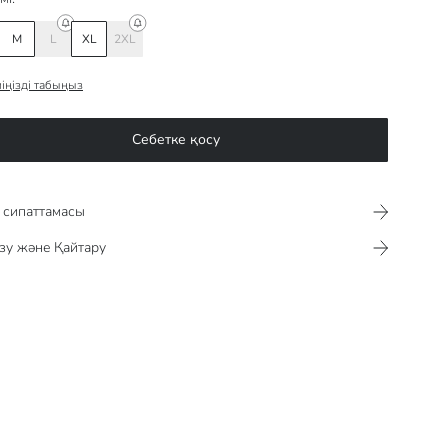
M
L
XL
2XL
іңізді табыңыз
Себетке қосу
сипаттамасы​​​​​
зу және Қайтару