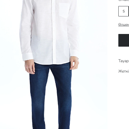
S
Өлшем
Тауар 
Жеткі