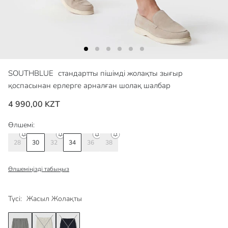
SOUTHBLUE
стандартты пішімді жолақты зығыр
қоспасынан ерлерге арналған шолақ шалбар
4 990,00 KZT
Өлшемі:
28
30
32
34
36
38
Өлшеміңізді табыңыз
Түсі:
Жасыл Жолақты