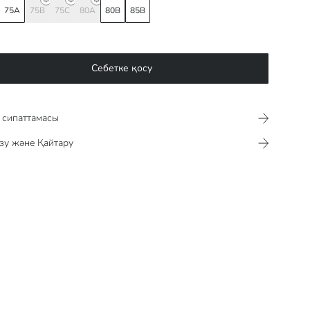
75A
75B
75C
80A
80B
85B
Себетке қосу
сипаттамасы​​​​​
зу және Қайтару