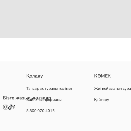
Әйелдерге арналған футболка бюстгальтері, сымды және төселге
Қолдау
КӨМЕК
Астары:
Негізгі Мата:
Тапсырыс туралы мәлімет
Жиі қойылатын сұра
Шығу елі:
Бізге жазылыңыздар
Байланыс формасы
Қайтару
Сатушы:
Бренд:
8 800 070 4015
жыныс:
Мата:
Поролонды:
Бауы бар: