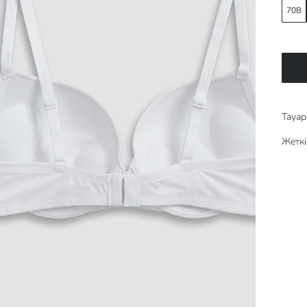
70B
Тауар 
Жеткі