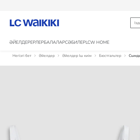
ӘЙЕЛДЕР
ЕРЛЕР
БАЛАЛАР
CӘБИЛЕР
LCW HOME
Негізгі бет
Әйелдер
Әйелдер Іш киім
Бюстгальтер
Сымды