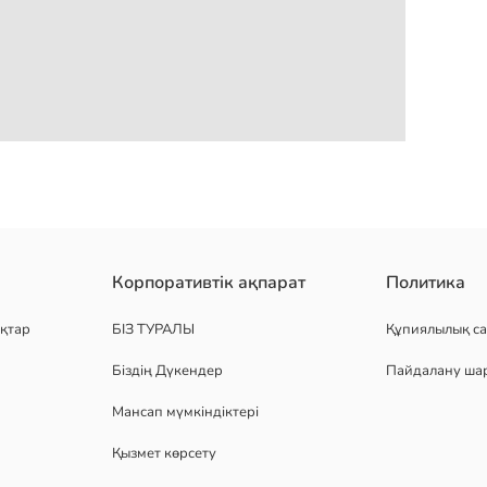
н кеселер. Реттелетін және алынбалы баулар және артқы ілмек ж
Корпоративтік ақпарат
Политика
қтар
БІЗ ТУРАЛЫ
Құпиялылық са
Біздің Дүкендер
Пайдалану ша
Мансап мүмкіндіктері
Қызмет көрсету