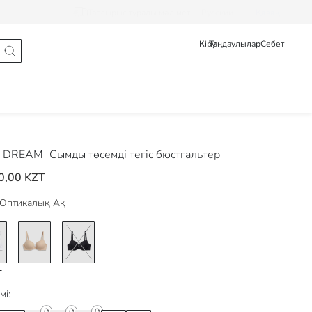
Тапсырыс туралы мәлімет
Pусский
Қазақ
Кіру
Таңдаулылар
Себет
 DREAM
Сымды төсемді тегіс бюстгальтер
0,00 KZT
Оптикалық Ақ
мі: