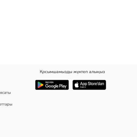
Қосымшамызды жүктеп алыңыз
апқышы.
ясаты
рттары