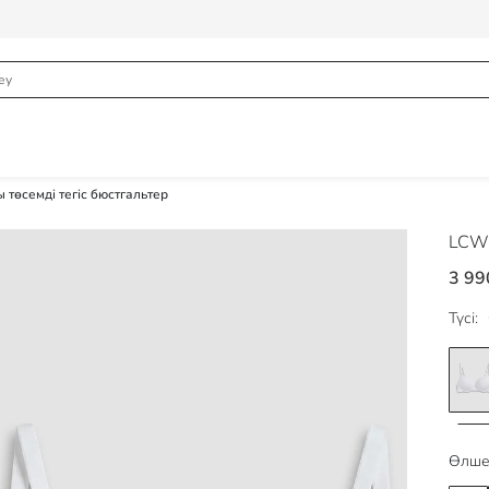
 төсемді тегіс бюстгальтер
LCW
3 99
Түсі:
Өлше